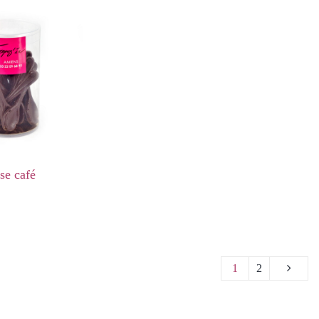
se café
1
2