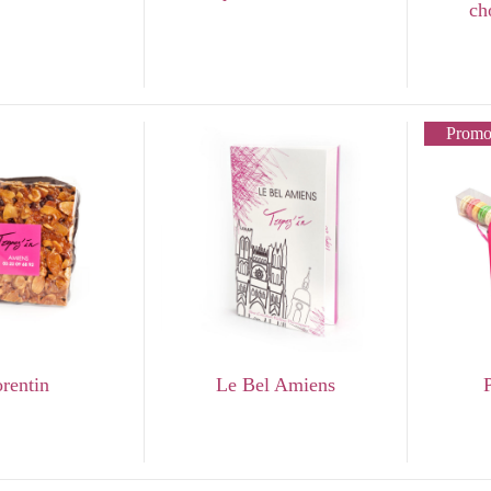
ch
Promo
orentin
Le Bel Amiens